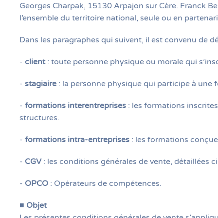
Georges Charpak, 15130 Arpajon sur Cère. Franck Berg
l’ensemble du territoire national, seule ou en partenari
Dans les paragraphes qui suivent, il est convenu de dé
-
client
: toute personne physique ou morale qui s’in
-
stagiaire
: la personne physique qui participe à une 
-
formations interentreprises
: les formations inscrit
structures.
-
formations intra-entreprises
: les formations conçue
-
CGV
: les conditions générales de vente, détaillées c
-
OPCO
: Opérateurs de compétences.
■
Objet
Les présentes conditions générales de vente s’appliq