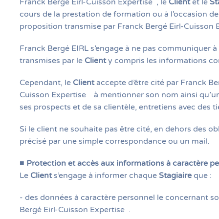
Franck Bergé Eirl-Cuisson Expertise
, le
Client
et le
St
cours de la prestation de formation ou à l’occasion d
proposition transmise par Franck Bergé Eirl-Cuisson 
Franck Bergé EIRL s’engage à ne pas communiquer à de
transmises par le
Client
y compris les informations c
Cependant, le
Client
accepte d’être cité par Franck Be
Cuisson Expertise
à mentionner son nom ainsi qu’une 
ses prospects et de sa clientèle, entretiens avec des t
Si le client ne souhaite pas être cité, en dehors des 
précisé par une simple correspondance ou un mail.
■
Protection et accès aux informations à caractère p
Le
Client
s’engage à informer chaque
Stagiaire
que :
- des données à caractère personnel le concernant sont 
Bergé Eirl-Cuisson Expertise
.