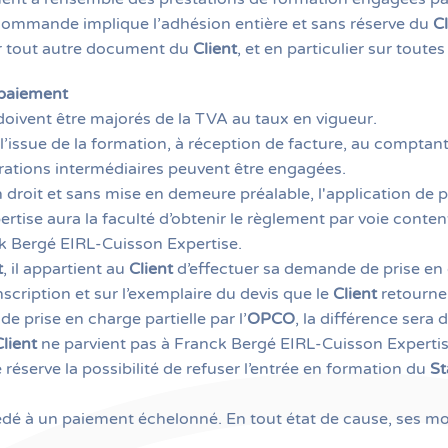
er commande implique l’adhésion entière et sans réserve du
Cl
ur tout autre document du
Client
, et en particulier sur tout
 paiement
 doivent être majorés de la TVA au taux en vigueur.
 l’issue de la formation, à réception de facture, au compta
rations intermédiaires peuvent être engagées.
oit et sans mise en demeure préalable, l'application de pé
ertise aura la faculté d’obtenir le règlement par voie conte
k Bergé EIRL-Cuisson Expertise.
t
, il appartient au
Client
d’effectuer sa demande de prise en 
ription et sur l’exemplaire du devis que le
Client
retourne
 de prise en charge partielle par l’
OPCO
, la différence ser
Client
ne parvient pas à Franck Bergé EIRL-Cuisson Expertis
éserve la possibilité de refuser l’entrée en formation du
St
cédé à un paiement échelonné. En tout état de cause, ses mod