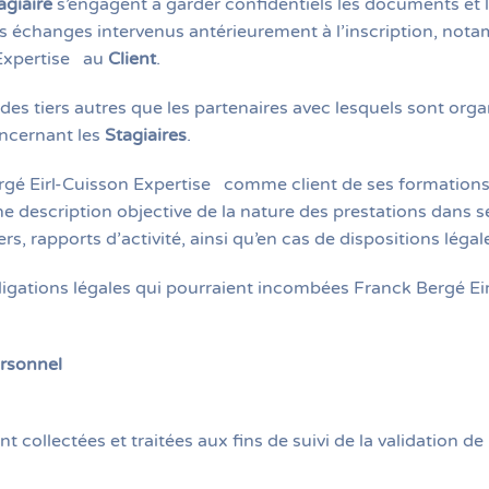
agiaire
s’engagent à garder confidentiels les documents et l
es échanges intervenus antérieurement à l’inscription, not
Expertise
au
Client
.
s tiers autres que les partenaires avec lesquels sont orga
oncernant les
Stagiaires
.
rgé Eirl-Cuisson Expertise
comme client de ses formations. 
description objective de la nature des prestations dans ses 
iers, rapports d’activité, ainsi qu’en cas de dispositions lég
obligations légales qui pourraient incombées Franck Bergé Eir
ersonnel
collectées et traitées aux fins de suivi de la validation de 