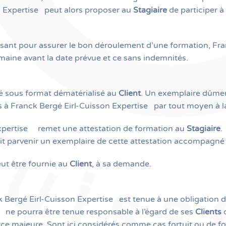
n Expertise
peut alors proposer au
Stagiaire
de participer à
fisant pour assurer le bon déroulement d’une formation, Fra
emaine avant la date prévue et ce sans indemnités.
é sous format dématérialisé
au
Client
. Un exemplaire dûmen
s à Franck Bergé Eirl-Cuisson Expertise
par tout moyen à 
xpertise
remet une attestation de formation au
Stagiaire
.
it parvenir un exemplaire de cette attestation accompagné 
ut être fournie au
Client
, à sa demande.
k Bergé Eirl-Cuisson Expertise
est tenue à une obligation d
e
ne pourra être tenue responsable à l’égard de ses
Clients
o
orce majeure. Sont ici considérés comme cas fortuit ou de 